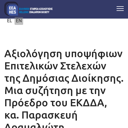
Select your language
EL
EN
Αξιολόγηση υποψήφιων
Επιτελικών Στελεχών
της Δημόσιας Διοίκησης.
Μια συζήτηση με την
Πρόεδρο του ΕΚΔΔΑ,
κα. Παρασκευή
Δραμαλιώτη