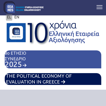
Επιλέξτε τη γλώσσα σας
EL
EN
8ο ΕΤΗΣΙΟ
ΣΥΝΕΔΡΙΟ
2025
THE POLITICAL ECONOMY OF
EVALUATION IN GREECE