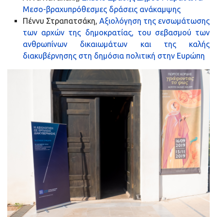
Μεσο-βραχυπρόθεσμες δράσεις ανάκαμψης
Πέννυ Στραπατσάκη,
Αξιολόγηση της ενσωμάτωσης
των αρχών της δημοκρατίας, του σεβασμού των
ανθρωπίνων δικαιωμάτων και της καλής
διακυβέρνησης στη δημόσια πολιτική στην Ευρώπη