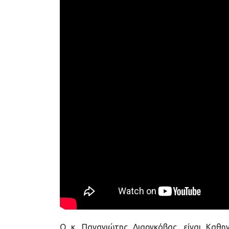
Ο κ. Παναγιώτης Λιαργκόβας, είναι Καθ