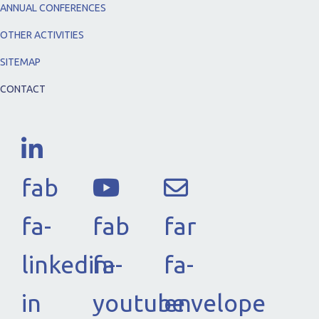
ANNUAL CONFERENCES
OTHER ACTIVITIES
SITEMAP
CONTACT
fab
fa-
fab
far
linkedin-
fa-
fa-
in
youtube
envelope