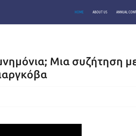
HOME
ABOUT US
ANNUAL CONF
μνημόνια; Μια συζήτηση μ
ιαργκόβα