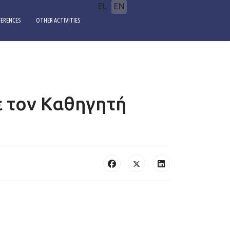
Select your language
EL
EN
ERENCES
OTHER ACTIVITIES
ε τον Kαθηγητή