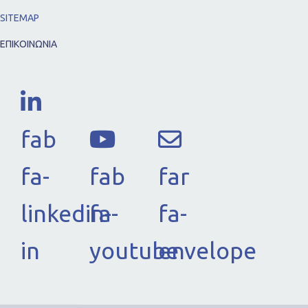
SITEMAP
ΕΠΙΚΟΙΝΩΝΙΑ
fab
fa-
fab
far
linkedin-
fa-
fa-
in
youtube
envelope