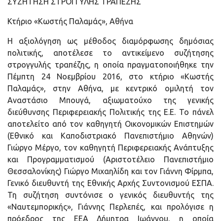
ΣΥΖΗΤΗΣΗ ΣΤΡΟΓΓΥΛΗΣ ΤΡΑΠΕΖΗΣ
Κτήριο «Κωστής Παλαμάς», Αθήνα
Η αξιολόγηση ως μέθοδος διαμόρφωσης δημόσιας
πολιτικής, αποτέλεσε το αντικείμενο συζήτησης
στρογγυλής τραπέζης, η οποία πραγματοποιήθηκε την
Πέμπτη 24 Νοεμβρίου 2016, στο κτήριο «Κωστής
Παλαμάς», στην Αθήνα, με κεντρικό ομιλητή τον
Αναστάσιο Μπουγά, αξιωματούχο της γενικής
διεύθυνσης Περιφερειακής Πολιτικής της Ε.Ε. Το πάνελ
αποτελείτο από τον καθηγητή Οικονομικών Επιστημών
(Εθνικό και Καποδιστριακό Πανεπιστήμιο Αθηνών)
Γιώργο Μέργο, τον καθηγητή Περιφερειακής Ανάπτυξης
και Προγραμματισμού (Αριστοτέλειο Πανεπιστήμιο
Θεσσαλονίκης) Γιώργο Μιχαηλίδη και τον Γιάννη Φίρμπα,
Γενικό διευθυντή της Εθνικής Αρχής Συντονισμού ΕΣΠΑ.
Τη συζήτηση συντόνισε ο γενικός διευθυντής της
«Ναυτεμπορικής», Γιάννης Περλεπές, και προλόγισε η
πρόεδρος της ΕΕΑ Δήμητρα Ιωάννου, η οποία