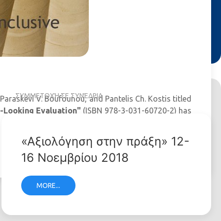
ΣΥΜΜΕΤΟΧΉ ΣΕ ΣΥΝΈΔΡΙΑ
 Paraskevi V. Boufounou, and Pantelis Ch. Kostis titled
d-Looking Evaluation"
(ISBN 978-3-031-60720-2) has
«Αξιολόγηση στην πράξη» 12-
16 Νοεμβρίου 2018
MORE...