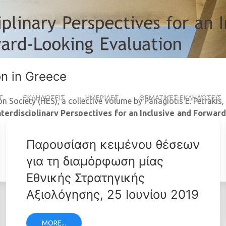
on in Greece
Σ
ΕΚΔΗΛΏΣΕΙΣ
ΗΜΕΡΊΔΕΣ
ΘΕΜΑΤΙΚΈΣ ΕΚΔΗΛΏΣΕΙΣ
n Society (HES), a collective volume by Panagiotis E. Petrakis,
nterdisciplinary Perspectives for an Inclusive and Forwar
Παρουσίαση κειμένου θέσεων
για τη διαμόρφωση μίας
Εθνικής Στρατηγικής
Αξιολόγησης, 25 Ιουνίου 2019
MORE...