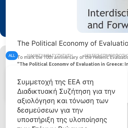
The Political Economy of Evaluati
ALL
ΔΙΑΔΙΚΤΥΑΚΉ ΣΥΖΉΤΗΣΗ
ΔΡΆΣΕΙΣ ΕΠΙΜΌΡΦΩΣΗ
To mark the 10th anniversary of the Hellenic Evaluatio
"The Political Economy of Evaluation in Greece: I
been published.
Συμμετοχή της ΕΕΑ στη
MORE...
Διαδικτυακή Συζήτηση για την
αξιολόγηση και τόνωση των
δεσμεύσεων για την
υποστήριξη της υλοποίησης